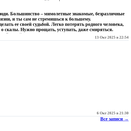
люди. Большинство – мимолетные знакомые, безразличные
изни, и ты сам не стремишься к большему.
елать ее своей судьбой. Легко потерять родного человека,
о о скалы. Нужно прощать, уступать, даже смиряться.
сти. Сломайте ее, пока она не разрушила вашу жизнь.
13 Окт 2025 в 22:54
6 Окт 2025 в 21:30
Все записи →