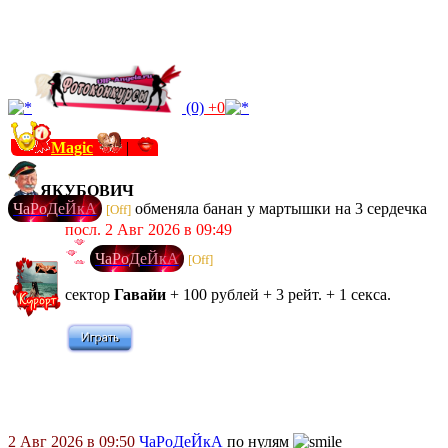
(0)
+0
Magic
|
ЯКУБОВИЧ
Ч
а
Р
о
Д
е
Й
к
А
обменяла банан у мартышки на 3 сердечка
[Off]
посл. 2 Авг 2026 в 09:49
Ч
а
Р
о
Д
е
Й
к
А
[Off]
сектор
Гавайи
+ 100 рублей + 3 рейт. + 1 секса.
2 Авг 2026 в 09:50
ЧаРоДеЙкА
по нулям