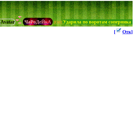
Ч
а
Р
о
Д
е
Й
к
А
Ударила по воротам соперника но про
[Off]
[
Отк]