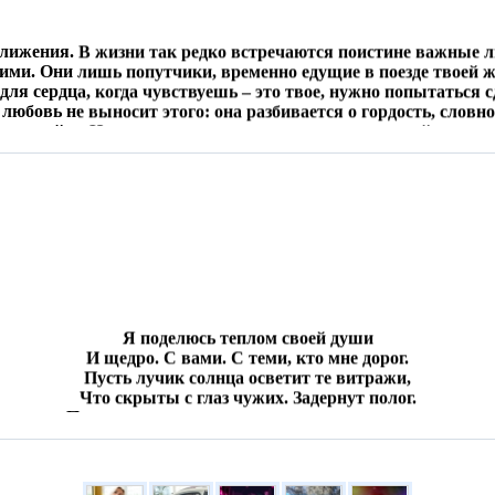
ближения. В жизни так редко встречаются поистине важные 
кими. Они лишь попутчики, временно едущие в поезде твоей ж
для сердца, когда чувствуешь – это твое, нужно попытаться сд
а любовь не выносит этого: она разбивается о гордость, словн
оваривайте. Не упустите родного человека из-за глупой гордо
Я поделюсь теплом своей души
И щедро. С вами. С теми, кто мне дорог.
Пусть лучик солнца осветит те витражи,
Что скрыты с глаз чужих. Задернут полог.
Пусть красками наполнится весь мир вокруг
И заиграет искрами цветными.
И станет жизнь к тебе добрей, мой друг,
И сердце чувствами наполнится земными.
Пусть радость вспыхнет яркими огнями