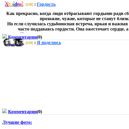
A
c
c
e
d
e
n
t
:
Гордость
[Off]
Как прекрасно, когда люди отбрасывают гордыню ради с
прохожие, чужие, которые не станут близ
Но если случилась судьбоносная встреча, яркая и важная 
часто поддаваясь гордости. Она ожесточает сердце, 
Идите навстречу друг другу, смотрите в глаза, разг
Комментарии
(0)
T
E
K
I
L
A
:
Я поделюсь
[Off]
Комментарии
(0)
Лучшие фото: