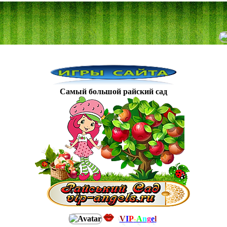
Самый большой райский сад
V
I
P
-
A
n
g
e
l